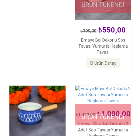
ÜRÜN TÜKENDİ
550,00
799,00
550,00
1.000,00
Emaye Bal Dekorlu Sos
799,00
1.499,00
Tavası Yumurta Haşlama
Emaye Mavi Dekorlu Sos
Emaye Mavi-Bal Dekorlu 2
Tavası
Tavası Yumurta Haşlama
Adet Sos Tavası Yumurta
Tavası
Haşlama Tavası
Ürün Detay
Ürün Detay
Ürün Detay
1.000,00
1.499,00
ÜRÜN TÜKENDİ
Emaye Mavi-Bal Dekorlu 2
950,00
1.499,00
Adet Sos Tavası Yumurta