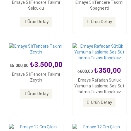
600,00
3.500,00
Emaye 5 lıTencere Takımı
Emaye 5 lıTencere Takımı
5.000,00
Selçuklu
Spaghetti
Emaye Rafadan Sütlük
Emaye 5 lıTencere Takımı
Yumurta Haşlama Sos Süt
Zeytin
Isıtma Tavası Kapaksız
Ürün Detay
Ürün Detay
Ürün Detay
Ürün Detay
3.500,00
5.000,00
350,00
600,00
Emaye 5 lıTencere Takımı
Zeytin
Emaye Rafadan Sütlük
350,00
350,00
500,00
500,00
Yumurta Haşlama Sos Süt
Isıtma Tavası Kapaksız
Emaye 12 Cm Çılgın Saklama
Emaye 12 Cm Çılgın Saklama
Ürün Detay
Kabı 3 Lü Set SBS
Kabı 3 Lü Set SMB
Ürün Detay
Ürün Detay
Ürün Detay