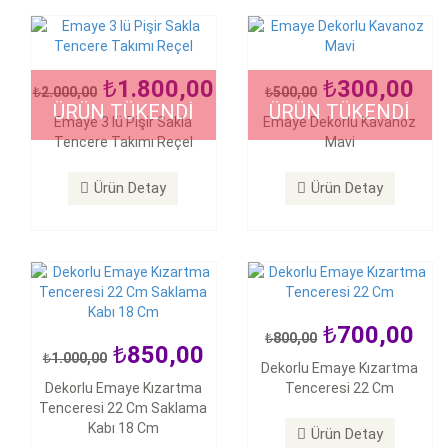
1.800,00
300,00
2.000,00
500,00
850,00
ÜRÜN TÜKENDİ
ÜRÜN TÜKENDİ
1.000,00
700,00
Emaye 3 lü Pişir Sakla
Emaye Dekorlu Kavanoz
800,00
Tencere Takımı Reçel
Mavi
Dekorlu Emaye Kızartma
Dekorlu Emaye Kızartma
Tenceresi 22 Cm Saklama
Tenceresi 22 Cm
Kabı 18 Cm
Ürün Detay
Ürün Detay
Ürün Detay
Ürün Detay
700,00
800,00
850,00
1.000,00
200,00
Dekorlu Emaye Kızartma
400,00
Dekorlu Emaye Kızartma
Tenceresi 22 Cm
Dekorlu Emaye 18 Cm
Tenceresi 22 Cm Saklama
Saklama Kabı
Kabı 18 Cm
Ürün Detay