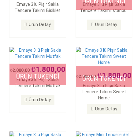
1.800,00
ÜRÜN TÜKENDİ
2.000,00
1.800,00
Emaye 3 lü Pişir Sakla
Emaye 3 lü Pişir Sakla
2.000,00
Tencere Takımı Bisiklet
Tencere Takımı İstanbul
Emaye 3 lü Pişir Sakla
Emaye 3 lü Pişir Sakla
Tencere Takımı Sweet
Tencere Takımı Mutfak
Home
Ürün Detay
Ürün Detay
Ürün Detay
Ürün Detay
1.800,00
2.000,00
1.800,00
ÜRÜN TÜKENDİ
2.000,00
ÜRÜN TÜKENDİ
Emaye 3 lü Pişir Sakla
Tencere Takımı Mutfak
Emaye 3 lü Pişir Sakla
1.800,00
1.600,00
2.000,00
1.900,00
Tencere Takımı Sweet
Home
Emaye 3 lü Pişir Sakla
Emaye Mini Tencere Seti
Ürün Detay
Tencere Takımı Yağlı
Pembe
Ürün Detay
Ürün Detay
Ürün Detay