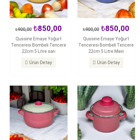
850,00
850,00
900,00
900,00
850,00
Qussine Emaye Yoğurt
Qussine Emaye Yoğurt
900,00
500,00
7.000,00
Tenceresi Bombeli Tencere
Tenceresi Bombeli Tencere
Qussine Emaye Yoğurt
22cm 5 Litre sarı
22cm 5 Litre Mavi
Lüks Emaye Mini Tencere
Tenceresi Bombeli Tencere
12cm 900ml Kırmızı
22cm 5 Litre Kırmızı
Ürün Detay
Ürün Detay
Ürün Detay
Ürün Detay