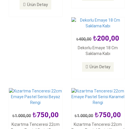
Ürün Detay
Ürün Detay
200,00
400,00
750,00
750,00
1.000,00
1.000,00
Dekorlu Emaye 18 Cm
Saklama Kabı
Kızartma Tenceresi 22cm
Kızartma Tenceresi 22cm
Emaye Pastel Serisi Beyaz
Emaye Pastel Serisi Karamel
Rengi
Rengi
Ürün Detay
Ürün Detay
Ürün Detay
750,00
750,00
1.000,00
1.000,00
750,00
750,00
Kızartma Tenceresi 22cm
Kızartma Tenceresi 22cm
1.000,00
1.000,00