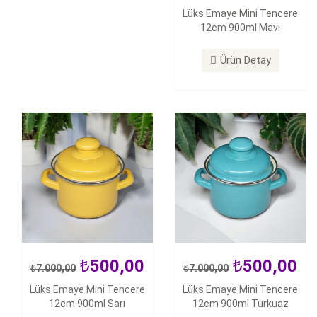
500,00
500,00
Lüks Emaye Mini Tencere
7.000,00
7.000,00
12cm 900ml Mavi
Lüks Emaye Mini Tencere
Lüks Emaye Mini Tencere
12cm 900ml Sarı
12cm 900ml Turkuaz
Ürün Detay
Ürün Detay
Ürün Detay
500,00
500,00
7.000,00
7.000,00
650,00
650,00
900,00
900,00
Lüks Emaye Mini Tencere
Lüks Emaye Mini Tencere
12cm 900ml Sarı
12cm 900ml Turkuaz
Qussine Emaye Yumurta
Qussine Emaye Yumurta