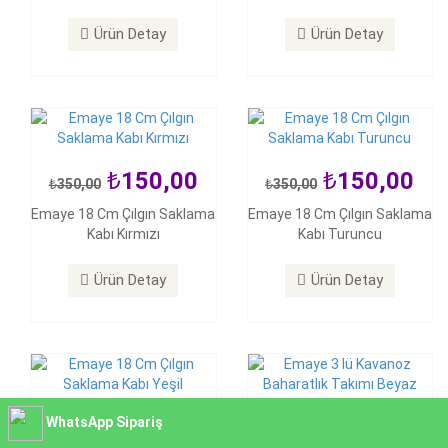
Emaye 18 Cm Çılgın Saklama
Emaye 18 Cm Çılgın Saklama
Kabı Kırmızı
Kabı Turuncu
Ürün Detay
Ürün Detay
Ürün Detay
Ürün Detay
150,00
150,00
350,00
350,00
150,00
1.500,00
Emaye 18 Cm Çılgın Saklama
Emaye 18 Cm Çılgın Saklama
350,00
1.600,00
Kabı Kırmızı
Kabı Turuncu
Emaye 18 Cm Çılgın Saklama
Emaye 3 lü Kavanoz
Kabı Yeşil
Baharatlık Takımı Beyaz
Ürün Detay
Ürün Detay
Ürün Detay
Ürün Detay
150,00
1.500,00
WhatsApp Sipariş
350,00
1.600,00