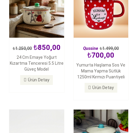
850,00
1.250,00
Qussine
1.499,00
700,00
24 Cm Emaye Yoğurt
850,00
Kızartma Tenceresi 5.5 Litre
Yumurta Haşlama Sos Ve
900,00
150,00
200,00
Güveç Model
Mama Yapma Sütlük
Qussine Emaye Yoğurt
1250ml Kırmızı Puantiyeli
Emaye Saklama Kabı 14cm
Ürün Detay
Tenceresi Bombeli Tencere
22cm 5 Litre Turkuaz
Ürün Detay
Ürün Detay
Ürün Detay