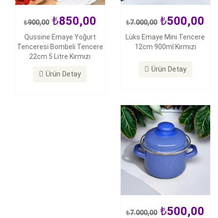
850,00
500,00
900,00
7.000,00
500,00
Qussine Emaye Yoğurt
Lüks Emaye Mini Tencere
7.000,00
Tenceresi Bombeli Tencere
12cm 900ml Kırmızı
Lüks Emaye Mini Tencere
22cm 5 Litre Kırmızı
12cm 900ml Mavi
Ürün Detay
Ürün Detay
Ürün Detay
500,00
7.000,00