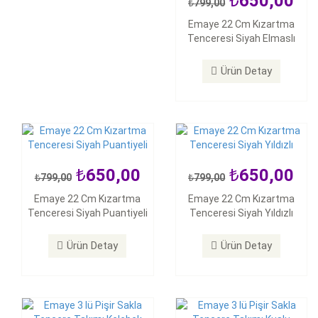
650,00
799,00
650,00
650,00
Emaye 22 Cm Kızartma
799,00
799,00
Tenceresi Siyah Elmaslı
Emaye 22 Cm Kızartma
Emaye 22 Cm Kızartma
Tenceresi Siyah Puantiyeli
Tenceresi Siyah Yıldızlı
Ürün Detay
Ürün Detay
Ürün Detay
650,00
650,00
799,00
799,00
1.800,00
1.800,00
Emaye 22 Cm Kızartma
Emaye 22 Cm Kızartma
2.000,00
2.000,00
Tenceresi Siyah Puantiyeli
Tenceresi Siyah Yıldızlı
Emaye 3 lü Pişir Sakla
Emaye 3 lü Pişir Sakla
Tencere Takımı Kelebek
Tencere Takımı Kuşlu
Ürün Detay
Ürün Detay
Ürün Detay
Ürün Detay