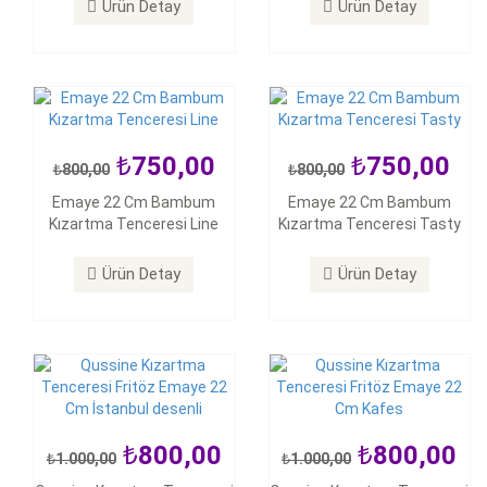
Ürün Detay
Ürün Detay
Ürün Detay
Ürün Detay
750,00
750,00
800,00
800,00
800,00
1.000,00
800,00
Emaye 22 Cm Bambum
Emaye 22 Cm Bambum
1.000,00
Kızartma Tenceresi Line
Kızartma Tenceresi Tasty
Qussine Kızartma Tenceresi
Qussine Kızartma Tenceresi
Fritöz Emaye 22 Cm İstanbul
Fritöz Emaye 22 Cm Kafes
desenli
Ürün Detay
Ürün Detay
Ürün Detay
Ürün Detay
800,00
800,00
1.000,00
1.000,00
800,00
1.000,00