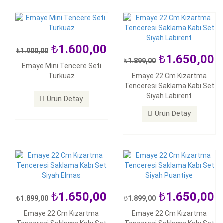
1.600,00
1.900,00
1.650,00
1.899,00
Emaye Mini Tencere Seti
1.650,00
1.650,00
Turkuaz
Emaye 22 Cm Kızartma
1.899,00
1.899,00
Tenceresi Saklama Kabı Set
Emaye 22 Cm Kızartma
Emaye 22 Cm Kızartma
Siyah Labirent
Ürün Detay
Tenceresi Saklama Kabı Set
Tenceresi Saklama Kabı Set
Siyah Elmas
Siyah Puantiye
Ürün Detay
Ürün Detay
Ürün Detay
1.650,00
1.650,00
1.899,00
1.899,00
1.650,00
Emaye 22 Cm Kızartma
Emaye 22 Cm Kızartma
1.899,00
650,00
799,00