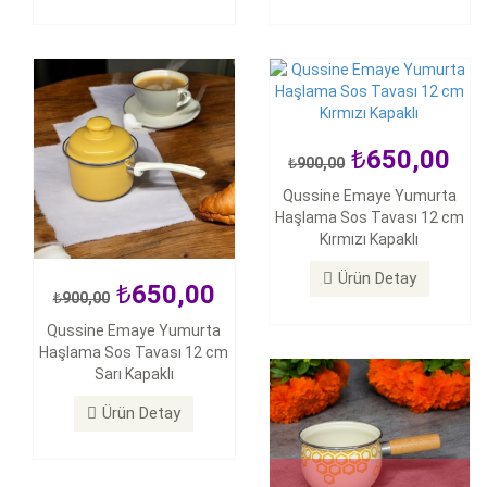
Ürün Detay
Ürün Detay
650,00
900,00
550,00
Qussine Emaye Yumurta
799,00
Haşlama Sos Tavası 12 cm
Emaye Bal Dekorlu Sos
Kırmızı Kapaklı
Tavası Yumurta Haşlama
Tavası
Ürün Detay
650,00
900,00
Ürün Detay
Qussine Emaye Yumurta
Haşlama Sos Tavası 12 cm
Sarı Kapaklı
Ürün Detay