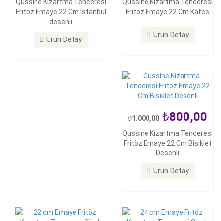
Qussine Kızartma Tenceresi
Qussine Kızartma Tenceresi
Fritöz Emaye 22 Cm İstanbul
Fritöz Emaye 22 Cm Kafes
Qussine Kızartma Tenceresi
desenli
Fritöz Emaye 22 Cm Bisiklet
Desenli
Ürün Detay
Ürün Detay
Ürün Detay
800,00
1.000,00
Qussine Kızartma Tenceresi
600,00
600,00
1.000,00
1.000,00
Fritöz Emaye 22 Cm Bisiklet
Desenli
22 cm Emaye Fritöz
24 cm Emaye Fritöz
Kızartma Tenceresi Siyah
Kızartma Tenceresi Siyah
Ürün Detay
Ürün Detay
Ürün Detay