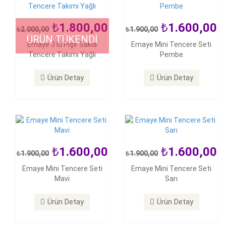
1.800,00
1.600,00
2.000,00
1.900,00
ÜRÜN TÜKENDİ
1.600,00
1.600,00
Emaye 3 lü Pişir Sakla
Emaye Mini Tencere Seti
1.900,00
1.900,00
Tencere Takımı Yağlı
Pembe
Emaye Mini Tencere Seti
Emaye Mini Tencere Seti
Mavi
Sarı
Ürün Detay
Ürün Detay
Ürün Detay
Ürün Detay
1.600,00
1.600,00
1.900,00
1.900,00
1.650,00
1.899,00
1.600,00
Emaye Mini Tencere Seti
Emaye Mini Tencere Seti
1.900,00
Mavi
Sarı
Emaye 22 Cm Kızartma
Emaye Mini Tencere Seti
Tenceresi Saklama Kabı Set
Turkuaz
Siyah Labirent
Ürün Detay
Ürün Detay
Ürün Detay
Ürün Detay