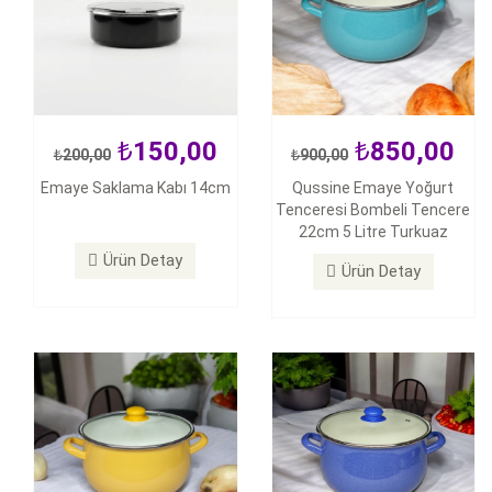
150,00
850,00
200,00
900,00
850,00
850,00
Emaye Saklama Kabı 14cm
Qussine Emaye Yoğurt
900,00
900,00
Tenceresi Bombeli Tencere
Qussine Emaye Yoğurt
Qussine Emaye Yoğurt
22cm 5 Litre Turkuaz
Tenceresi Bombeli Tencere
Tenceresi Bombeli Tencere
Ürün Detay
22cm 5 Litre sarı
22cm 5 Litre Mavi
Ürün Detay
Ürün Detay
Ürün Detay