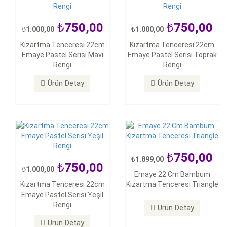
750,00
750,00
1.000,00
1.000,00
750,00
Kızartma Tenceresi 22cm
Kızartma Tenceresi 22cm
1.000,00
750,00
1.899,00
Emaye Pastel Serisi Mavi
Emaye Pastel Serisi Toprak
Kızartma Tenceresi 22cm
Rengi
Rengi
Emaye 22 Cm Bambum
Emaye Pastel Serisi Yeşil
Kızartma Tenceresi Triangle
Rengi
Ürün Detay
Ürün Detay
Ürün Detay
Ürün Detay
750,00
1.899,00
750,00
1.000,00
750,00
Emaye 22 Cm Bambum
1.899,00
Kızartma Tenceresi 22cm
Kızartma Tenceresi Triangle
Emaye 22 Cm Bambum
Emaye Pastel Serisi Yeşil
Kızartma Tenceresi Xox
Rengi
Ürün Detay
Ürün Detay
Ürün Detay