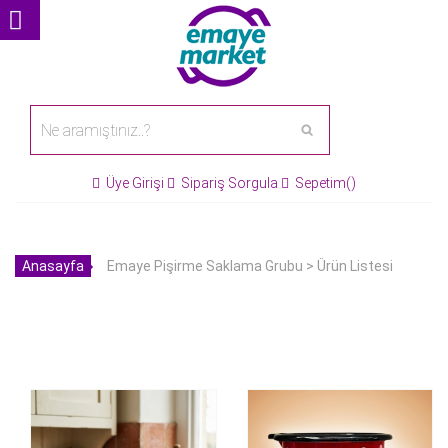
Üye Girişi
Sipariş Sorgula
Sepetim()
Qussine
1.499,00
850,00
700,00
1.250,00
Anasayfa
Emaye Pişirme Saklama Grubu > Ürün Listesi
24 Cm Emaye Yoğurt
Yumurta Haşlama Sos Ve
Kızartma Tenceresi 5.5 Litre
Mama Yapma Sütlük
Güveç Model
1250ml Kırmızı Puantiyeli
Ürün Detay
Ürün Detay