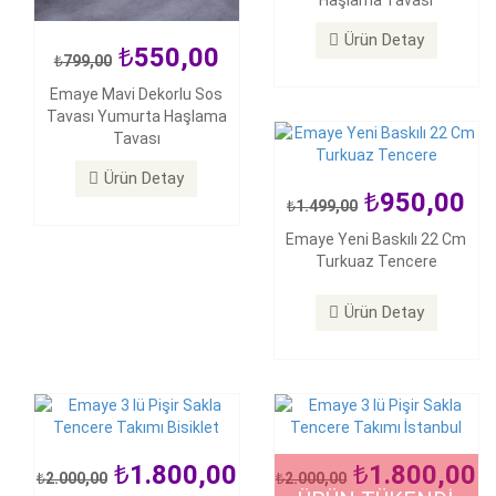
Haşlama Tavası
Emaye Yeni Baskılı 22 Cm
Turkuaz Tencere
Ürün Detay
550,00
799,00
Ürün Detay
Emaye Mavi Dekorlu Sos
Tavası Yumurta Haşlama
Tavası
Ürün Detay
950,00
1.499,00
1.800,00
1.800,00
Emaye Yeni Baskılı 22 Cm
2.000,00
2.000,00
Turkuaz Tencere
Emaye 3 lü Pişir Sakla
Emaye 3 lü Pişir Sakla
Tencere Takımı Bisiklet
Tencere Takımı İstanbul
Ürün Detay
Ürün Detay
Ürün Detay
1.800,00
1.800,00
2.000,00
2.000,00