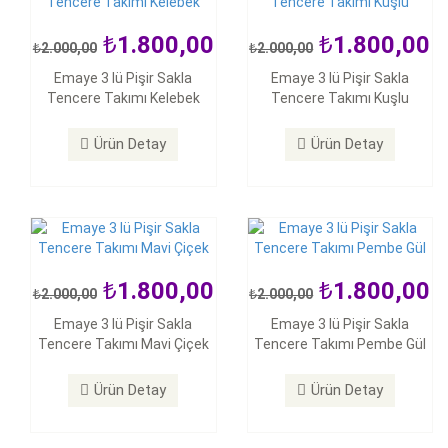
1.800,00
1.800,00
2.000,00
2.000,00
1.800,00
1.800,00
Emaye 3 lü Pişir Sakla
Emaye 3 lü Pişir Sakla
2.000,00
2.000,00
Tencere Takımı Kelebek
Tencere Takımı Kuşlu
Emaye 3 lü Pişir Sakla
Emaye 3 lü Pişir Sakla
Tencere Takımı Mavi Çiçek
Tencere Takımı Pembe Gül
Ürün Detay
Ürün Detay
Ürün Detay
Ürün Detay
1.800,00
1.800,00
2.000,00
2.000,00
1.800,00
300,00
Emaye 3 lü Pişir Sakla
Emaye 3 lü Pişir Sakla
2.000,00
500,00
Tencere Takımı Mavi Çiçek
Tencere Takımı Pembe Gül
Emaye 3 lü Pişir Sakla
Emaye Dekorlu Kavanoz
Tencere Takımı Reçel
Mavi
Ürün Detay
Ürün Detay
Ürün Detay
Ürün Detay