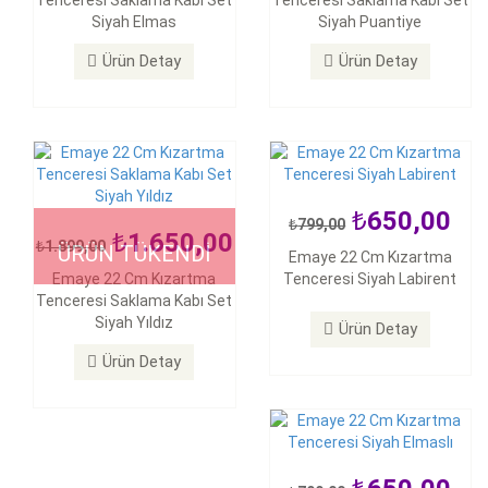
Tenceresi Saklama Kabı Set
Tenceresi Saklama Kabı Set
Emaye 22 Cm Kızartma
Siyah Elmas
Siyah Puantiye
Emaye 22 Cm Kızartma
Tenceresi Saklama Kabı Set
Tenceresi Siyah Labirent
Siyah Yıldız
Ürün Detay
Ürün Detay
Ürün Detay
Ürün Detay
650,00
799,00
1.650,00
1.899,00
ÜRÜN TÜKENDİ
650,00
Emaye 22 Cm Kızartma
799,00
Emaye 22 Cm Kızartma
Tenceresi Siyah Labirent
Emaye 22 Cm Kızartma
Tenceresi Saklama Kabı Set
Tenceresi Siyah Elmaslı
Siyah Yıldız
Ürün Detay
Ürün Detay
Ürün Detay