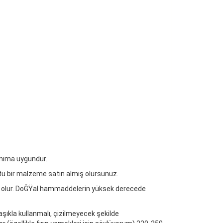
llanıma uygundur.
tu bir malzeme satın almış olursunuz.
el olur. DoĞŸal hammaddelerin yüksek derecede
şıkla kullanmalı, çizilmeyecek şekilde