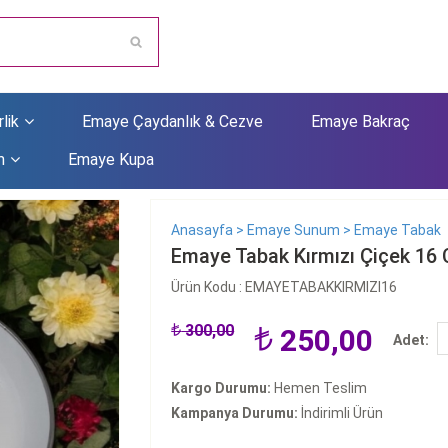
lik
Emaye Çaydanlık & Cezve
Emaye Bakraç
m
Emaye Kupa
Anasayfa >
Emaye Sunum >
Emaye Tabak
Emaye Tabak Kırmızı Çiçek 16
Ürün Kodu : EMAYETABAKKIRMIZI16
300,00
250,00
Adet:
Kargo Durumu:
Hemen Teslim
Kampanya Durumu:
İndirimli Ürün