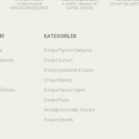
15:00'A KADAR
K.KARTI, HAVALE VE
256 BIT SSL SERT
VERILEN SIPARIŞLERDE
KAPIDA ÖDEME
RI
KATEGORILER
ar
Emaye Pişirme Saklama
itikasÄ±
Emaye Sunum
Emaye Çaydanlık & Cezve
Emaye Bakraç
eÅŸmesi
Emaye Hamur Legeni
Emaye Kupa
Nostalji Közmatik Tencere
Emaye Şekerlik