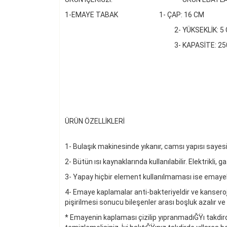
1-EMAYE TABAK 1- ÇAP: 16 
2- YÜKSEKLİK: 5 C
3- KAPASİTE: 250 ML 3- Nİ
4- YÜKSEK ATEŞ
5- YAPI
6- HER OCAK 
7- GERİ DÖNÜŞžEB
ÜRÜN ÖZELLİKLERİ
1- Bulaşık makinesinde yıkanır, camsı yapısı sayesi
2- Bütün ısı kaynaklarında kullanılabilir. Elektrikli
3- Yapay hiçbir element kullanılmaması ise emayel
4- Emaye kaplamalar anti-bakteriyeldir ve kanser
pişirilmesi sonucu bileşenler arası boşluk azalır ve
* Emayenin kaplaması çizilip yıpranmadıĞŸı takdird