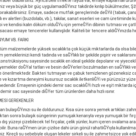
beraber olabilirsiniz. Ayrıca belirtmekte fayda var, emaye kaplamalı ürünl
iz veya büyük bir güç uygulamadıĞŸınız takdirde kırılıp bükülmezler, Şž
ırakabilirsiniz. Emaye, sadece mutfak gereçlerinde deĞŸil (tabak, çanak
 ev aletleri (buzdolabı, vb.), takılar, sanat eserleri ve cam üretimind
dibi ve kendisi kalın döküm olduĞŸu için yemeĞŸin dibinin tutması ve ça
. Kısacası emaye tencereler kullanışlıdır. Kaliteli bir tencere aldıĞŸınızd
YUM VB. FARKI
r tüm malzemelerde yüksek sıcaklıkta çok küçük miktarlarda da olsa b
meklerinizi kendi tadında ve saĞŸlıklı bir şekilde pişirir ve saklarsı
strüksiyonu sayesinde sıcaklık en ideal şekilde depolanır ve yiyecekler
yemekler doĞŸal tatları ve besin deĞŸerleri bozulmadan en saĞŸlıklı ve 
e de önerilmektedir. Bakteri tutmayan ve çabuk temizlenen gözeneksiz 
e kızartma deneyimi kusursuz sıcaklık iletkenliĞŸi ve pürüzsüz yüze
nedendir. Emayenin içindeki demir sac sıcaklıĞŸı hızlı ve eşit miktarda 
demir sac sayesinde diĞŸer tüm ürünlerden daha hızlı ısınır.
LMESİ GEREKENLER
olan bulaşıĞŸınızı su ile doldurunuz. Kısa süre sonra yemek artıkları z
ldıktan sonra bulaşık süngerinin yumuşak kenarıyla veya yumuşak bir fırç
 dış yüzeyi çizebilecek tel fırçalar, çelik yünler, kum içeren ovalama a
ilir. Buna raĞŸmen ürün çizilse dahi ürün gönül rahatlıĞŸıyla kullanılma
ediniz. Kireçli su sebebiyle oluşan lekeler sirkeli su ile zahmetsi