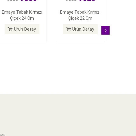
Emaye Tabak Kırmızı
Emaye Tabak Kırmızı
Çiçek 24 Cm
Çiçek 22 Cm
Ürün Detay
Ürün Detay
FeritpaÅŸa Mahallesi Gökyer Sokak
No:78-80
Selçuklu/Konya
EME