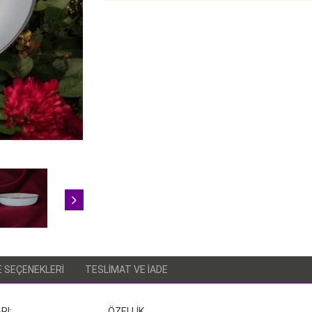
 SEÇENEKLERI
TESLIMAT VE İADE
ATLARI: ÖZELLİK