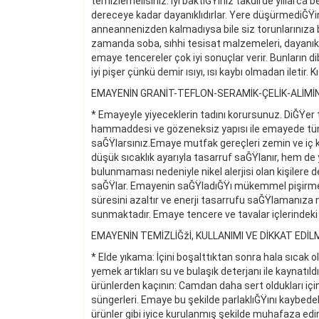
temizlemelisiniz. İyi baktıĞŸınız takdirde yıllarca 
dereceye kadar dayanıklıdırlar. Yere düşürmediĞŸin
anneannenizden kalmadıysa bile siz torunlarınıza b
zamanda soba, sıhhi tesisat malzemeleri, dayanıklı
emaye tencereler çok iyi sonuçlar verir. Bunların 
iyi pişer çünkü demir ısıyı, ısı kaybı olmadan iletir
EMAYENİN GRANİT-TEFLON-SERAMİK-ÇELİK-ALİMİN
* Emayeyle yiyeceklerin tadını korursunuz. DiĞŸe
hammaddesi ve gözeneksiz yapısı ile emayede tüm ye
saĞŸlarsınız.Emaye mutfak gereçleri zemin ve iç kon
düşük sıcaklık ayarıyla tasarruf saĞŸlanır, hem de 
bulunmaması nedeniyle nikel alerjisi olan kişiler
saĞŸlar. Emayenin saĞŸladıĞŸı mükemmel pişirme v
süresini azaltır ve enerji tasarrufu saĞŸlamanıza 
sunmaktadır. Emaye tencere ve tavalar içlerindeki 
EMAYENİN TEMİZLİĞžİ, KULLANIMI VE DİKKAT EDİ
* Elde yıkama: İçini boşalttıktan sonra hala sıcak 
yemek artıkları su ve bulaşık deterjanı ile kaynatı
ürünlerden kaçının: Camdan daha sert oldukları için
süngerleri. Emaye bu şekilde parlaklıĞŸını kaybedeb
ürünler gibi iyice kurulanmış şekilde muhafaza 