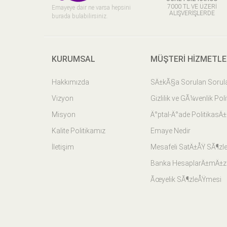
7000 TL VE ÜZERI
Emayeye dair ne varsa hepsini
ALIŞVERIŞLERDE
burada bulabilirsiniz.
KURUMSAL
MÜŞTERI HIZMETLE
Hakkımızda
SÄ±kÃ§a Sorulan Sorul
Vizyon
Gizlilik ve GÃ¼venlik Pol
Misyon
Ä°ptal-Ä°ade PolitikasÄ±
Kalite Politikamız
Emaye Nedir
İletişim
Mesafeli SatÄ±ÅŸ SÃ¶zl
Banka HesaplarÄ±mÄ±z
Ãœyelik SÃ¶zleÅŸmesi