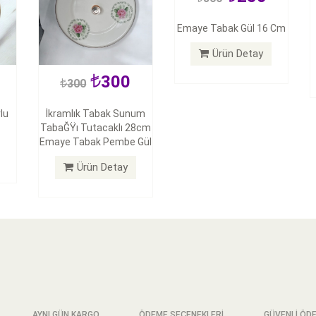
Emaye Tabak Gül 16 Cm
Ürün Detay
300
300
lu
İkramlık Tabak Sunum
TabaĞŸı Tutacaklı 28cm
Emaye Tabak Pembe Gül
Ürün Detay
AYNI GÜN KARGO
ÖDEME SEÇENEKLERİ
GÜVENLİ ÖD