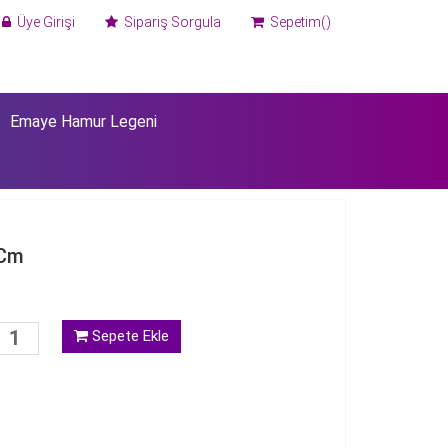
Üye Girişi
Sipariş Sorgula
Sepetim()
Emaye Hamur Legeni
 Cm
Sepete Ekle