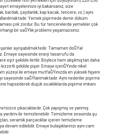
er (özellikle fırın yemekleri için söylüyorum) 220-250
ayet emayelerinize iyi bakarsanız, size
, bardak, çaydanlık, kap kacak, tencere, vs.) aynı
e kullanılmaktadır. Yemek pişirmede demir döküm
tlaması çok zordur. Bu tür tencerelerde yemekler çok
a herhangi bir saĞŸlık problemi yaşamazsınız.
ileşenler ayrışabilmektedir. Tamamen doĞŸal
nız. Emaye sayesinde enerji tasarrufu da
e eşit şekilde iletilir. Böylece hem alışılmıştan daha
lezzetli şekilde pişer. Emaye içeriĞŸinde nikel
cam yüzeyi ile emaye mutfaĞŸınızda en yüksek hijyeni
yi sayesinde saĞŸlanmaktadır. Aynı nedenler pişirme
içine hapsederek düşük sıcaklıklarda pişirme imkanı
ahmetsizce çıkacaklardır. Çok yapışmış ve yanmış
a yardımı ile temizlenebilir. Temizleme sırasında şu
raçları, seramik parçacıklar içeren temizleme
ya devam edilebilir. Emaye bulaşıklarınızı aynı cam
zce yok edilebilir.