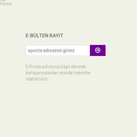
Tel : 0552 502 42 42
IFIKASI
E-BÜLTEN KAYIT
E-Posta adresinizi kayıt ettirerek
kampanyalardan anında haberdar
olabilirsiniz...