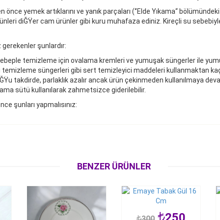
nce yemek artıklarını ve yanık parçaları (‘’Elde Yıkama“ bölümündeki şe
eri diĞŸer cam ürünler gibi kuru muhafaza ediniz. Kireçli su sebebiyle
 gerekenler şunlardır:
beple temizleme için ovalama kremleri ve yumuşak süngerler ile yumuşak 
 temizleme süngerleri gibi sert temizleyici maddeleri kullanmaktan kaç
uĞŸu takdirde, parlaklık azalır ancak ürün çekinmeden kullanılmaya deva
ama sütü kullanılarak zahmetsizce giderilebilir.
nce şunları yapmalısınız:
BENZER ÜRÜNLER
250
300