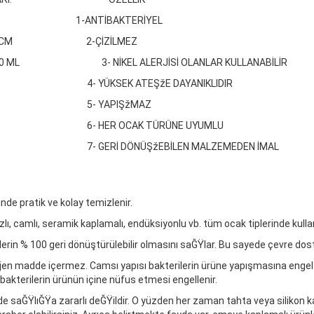
CM 1-ANTİBAKTERİYEL
M 2-ÇİZİLMEZ
KEL ALERJİSİ OLANLAR KULLANABİLİR
žE DAYANIKLIDIR
ŞžMAZ
TÜRÜNE UYUMLU
İLEN MALZEMEDEN İMAL
nde pratik ve kolay temizlenir.
, gazlı, camlı, seramik kaplamalı, endüksiyonlu vb. tüm ocak tiplerinde ku
erin % 100 geri dönüştürülebilir olmasını saĞŸlar. Bu sayede çevre dos
ojen madde içermez. Camsı yapısı bakterilerin ürüne yapışmasına eng
 bakterilerin ürünün içine nüfus etmesi engellenir.
e saĞŸlıĞŸa zararlı deĞŸildir. O yüzden her zaman tahta veya silikon ka