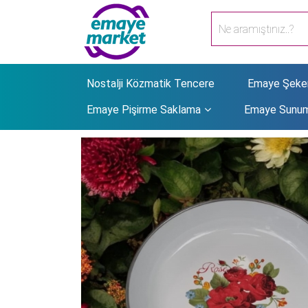
Nostalji Közmatik Tencere
Emaye Şeker
Emaye Pişirme Saklama
Emaye Sunu